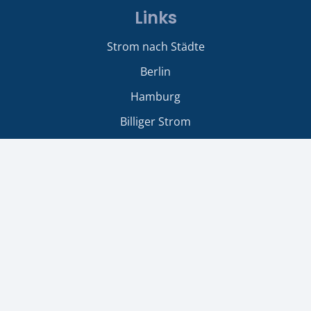
Links
Strom nach Städte
Berlin
Hamburg
Billiger Strom
Kontakt
strom-gas24.de
Duisburger Strasse 222
46049 Oberhausen
Tel: 0208 / 41190812
service@strom-gas24.de