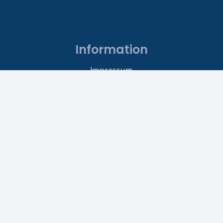
Information
Impressum
Datenschutz
Energie
Stromvergleich
Links
Strom nach Städte
Berlin