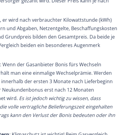
ersorger gezahlt wird. Dieser Preis kann je nach
, er wird nach verbrauchter Kilowattstunde (kWh)
uern und Abgaben, Netzentgelte, Beschaffungskosten
d Grundpreis bilden den Gesamtpreis. Da beide je
Vergleich beiden ein besonderes Augenmerk
: Wenn der Gasanbieter Bonis fürs Wechseln
erhält man eine einmalige Wechselprämie. Werden
nnerhalb der ersten 3 Monate nach Lieferbeginn
er Neukundenbonus erst nach 12 Monaten
net wird.
Es ist jedoch wichtig zu wissen, dass
e volle vertragliche Belieferungszeit eingehalten
trags kann den Verlust der Bonis bedeuten oder ihn
tern
: Klimaschutz ist wichtig! Beim Gasvergleich