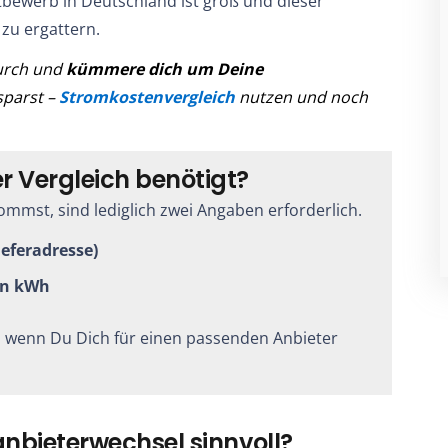
bewerb in Deutschland ist groß und dieser
 zu ergattern.
durch und
kümmere dich um Deine
 sparst –
Stromkostenvergleich
nutzen und noch
r Vergleich benötigt?
mmst, sind lediglich zwei Angaben erforderlich.
Lieferadresse)
in kWh
, wenn Du Dich für einen passenden Anbieter
anbieterwechsel sinnvoll?