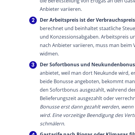
die Bereitstellung von Erdgas an den Gasv
Anbieter variieren.
Der Arbeitspreis ist der Verbrauchspreis
berechnet und beinhaltet staatliche Ste
und Konzessionsabgaben. Arbeitspreis un
nach Anbieter variieren, muss man beim 
widmen.
Der Sofortbonus und Neukundenbonus
anbietet, weil man dort Neukunde wird, 
beide Bonusse angeboten, bekommt man i
den Sofortbonus ausgezahlt, während d
Belieferungszeit ausgezahlt oder verrech
Bonusse erst dann gezahlt werden, wenn di
wird. Eine vorzeitige Beendigung des Ver
schmälern.
Gastarife nach Biogas oder Klimagas fil