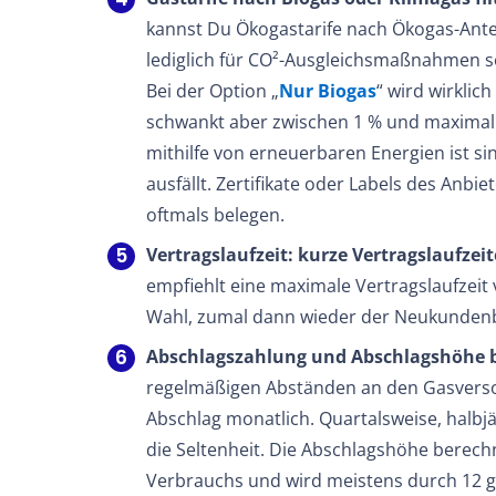
kannst Du Ökogastarife nach Ökogas-Anteil
lediglich für CO²-Ausgleichsmaßnahmen so
Bei der Option „
Nur Biogas
“ wird wirklic
schwankt aber zwischen 1 % und maximal 
mithilfe von erneuerbaren Energien ist si
ausfällt. Zertifikate oder Labels des Anb
oftmals belegen.
Vertragslaufzeit: kurze Vertragslaufzeit
empfiehlt eine maximale Vertragslaufzeit 
Wahl, zumal dann wieder der Neukundenb
Abschlagszahlung und Abschlagshöhe b
regelmäßigen Abständen an den Gasverso
Abschlag monatlich. Quartalsweise, halbjä
die Seltenheit. Die Abschlagshöhe berechn
Verbrauchs und wird meistens durch 12 ge