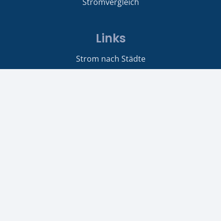
Stromvergleich
Links
Strom nach Städte
Berlin
Hamburg
Billiger Strom
Kontakt
strom-gas24.de
Duisburger Strasse 222
46049 Oberhausen
Tel: 0208 / 41190812