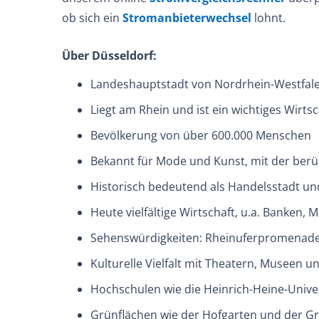
ob sich ein
Stromanbieterwechsel
lohnt.
Über Düsseldorf:
Landeshauptstadt von Nordrhein-Westfal
Liegt am Rhein und ist ein wichtiges Wirt
Bevölkerung von über 600.000 Menschen
Bekannt für Mode und Kunst, mit der berü
Historisch bedeutend als Handelsstadt un
Heute vielfältige Wirtschaft, u.a. Banken,
Sehenswürdigkeiten: Rheinuferpromenade
Information
Ener
Kulturelle Vielfalt mit Theatern, Museen u
Hochschulen wie die Heinrich-Heine-Unive
Impressum
Stromve
Grünflächen wie der Hofgarten und der G