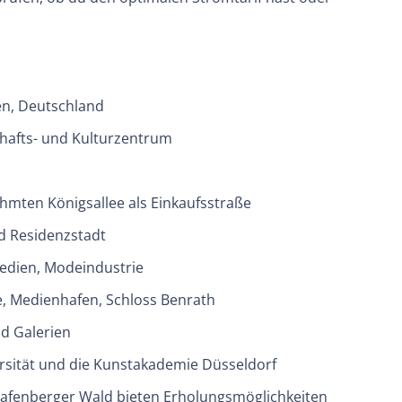
en, Deutschland
schafts- und Kulturzentrum
hmten Königsallee als Einkaufsstraße
d Residenzstadt
 Medien, Modeindustrie
, Medienhafen, Schloss Benrath
gie
Links
nd Galerien
rsität und die Kunstakademie Düsseldorf
rgleich
Strom nach Städte
rafenberger Wald bieten Erholungsmöglichkeiten