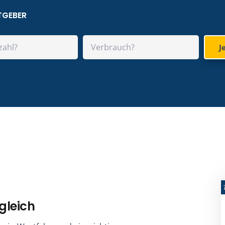
TGEBER
J
gleich