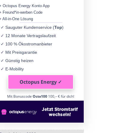
+ Octopus Energy Konto App
+ Freund*in-werben Code
+ All-in-One Lösung
✓ Sauguter Kundenservice (
Top
)
✓ 12 Monate Vertragslaufzeit
✓ 100 % Ökostromanbieter
✓ Mit Preisgarantie
✓ Günstig heizen
✓ E-Mobility
Octopus Energy ✓
Mit Bonuscode
Octo100
100,– € für dich!